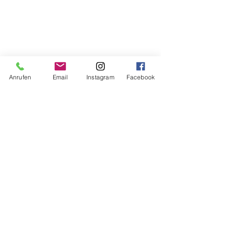
Anrufen
Email
Instagram
Facebook
Du magst Post aus den Bergen?
Melde dich für den Yogaberge
Newsletter an.