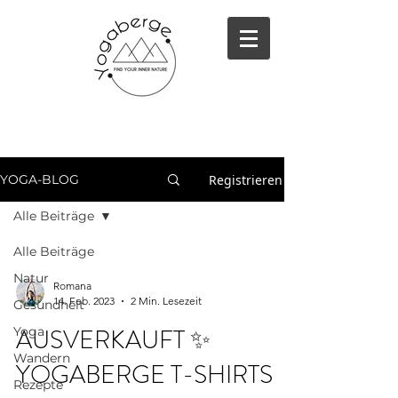
Registrieren
YOGA-BLOG
Alle Beiträge
Alle Beiträge
Natur
Romana
14. Feb. 2023
2 Min. Lesezeit
Gesundheit
AUSVERKAUFT ✨
Yoga
Wandern
YOGABERGE T-SHIRTS
Rezepte