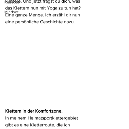
klettere. Und jetzt fragst du dich, was 
Rezepte
das Klettern nun mit Yoga zu tun hat? 
Mindset
Eine ganze Menge. Ich erzähl dir nun 
eine persönliche Geschichte dazu. 
Klettern in der Komfortzone.
In meinem Heimatsportklettergebiet 
gibt es eine Kletterroute, die ich 