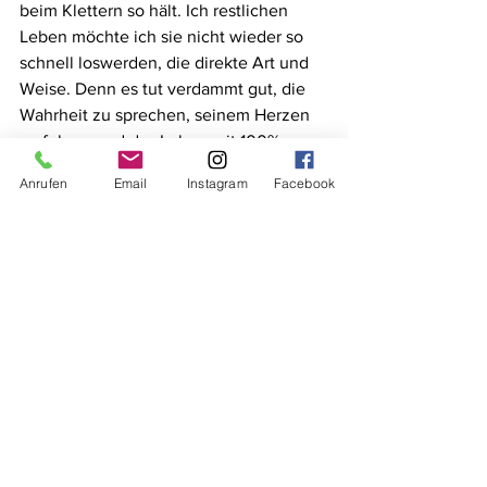
beim Klettern so hält. Ich restlichen 
Leben möchte ich sie nicht wieder so 
schnell loswerden, die direkte Art und 
Weise. Denn es tut verdammt gut, die 
Wahrheit zu sprechen, seinem Herzen 
zu folgen und das Leben mit 100% zu 
lieben. 
Anrufen
Email
Instagram
Facebook
            Namasté, 
                       Romana 
#Yoga
#Gesundheit
#Klettern
#Yogaberge
#Gewohnheit
#Selbstliebe
#Entwicklung
#Felsklettern
#Klettersport
#Bergyoga
#Durchbruch
#Komfortzone
#Steiermark