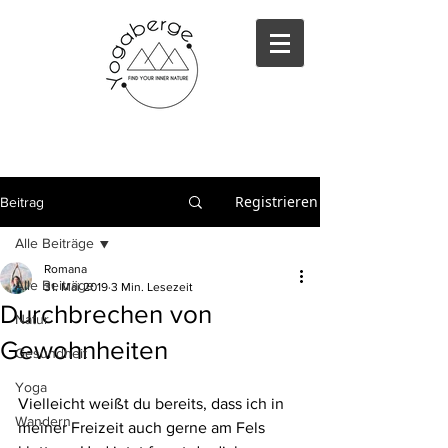
Registrieren
Beitrag
Alle Beiträge
Romana
Alle Beiträge
31. Mai 2019
3 Min. Lesezeit
Durchbrechen von
Natur
Gewohnheiten
Gesundheit
Yoga
Vielleicht weißt du bereits, dass ich in 
Wandern
meiner Freizeit auch gerne am Fels 