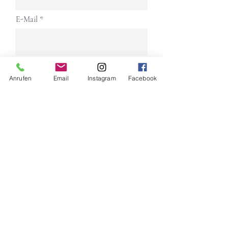
E-Mail
Gutschein-Wert wählen
Anrufen
Email
Instagram
Facebook
Telefon
Gutschein Bestellung absenden